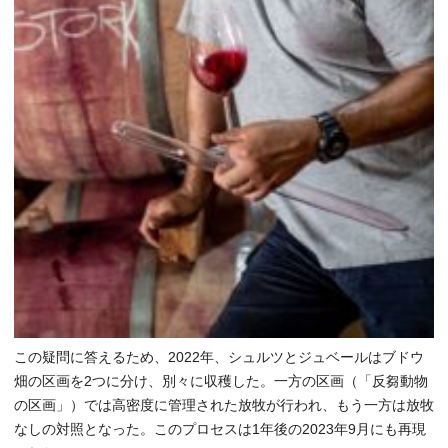
この疑問に答えるため、2022年、シュルツとジュベールはブドウ
畑の区画を2つに分け、別々に収穫した。一方の区画（「反芻動物
の区画」）では高密度に管理された放牧が行われ、もう一方は放牧
なしの対照となった。このプロセスは1年後の2023年9月にも再現