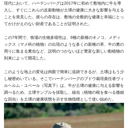
現代において、ハーテンバーグは2017年に初めて敷地内に牛を導
入し、すぐにこれらの反芻動物が土壌の健康に大きな影響を与える
ことを発見した。彼らの存在は、敷地の全般的な健康と幸福にとっ
てかけがえのない財産であることが証明された。
この7年間で、牧場の生物多様性は、9種の新種のキノコ、メディ
ックス（マメ科の植物）の出現のような多くの新種の草、牛の糞の
周りに集まる糞虫など、説明のつかないほど豊富な新しい動植物の
到来によって開花した。
このような地上の変化は肉眼で簡単に追跡できるが、土壌はもう少
し秘密めいている。そこでハーテンバーグのブドウ栽培責任者ヴィ
ルヘルム・ユベール（写真下）は、牛が土壌の健康に与える影響を
調べるため、土壌サンプルを採取し、線虫（植物の根を食べる微細
な回虫）を土壌の健康状態を示す生物指標として使い始めた。