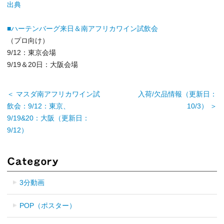
出典
■ハーテンバーグ来日＆南アフリカワイン試飲会
（プロ向け）
9/12：東京会場
9/19＆20日：大阪会場
＜ マスダ南アフリカワイン試
入荷/欠品情報（更新日：
飲会：9/12：東京、
10/3） ＞
9/19&20：大阪（更新日：
9/12）
3分動画
POP（ポスター）