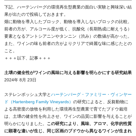
下記、ハーテンバーグの環境再生型農業の面白い実験と興味深い結
果が出たので投稿しておきます。
畑に動物を導入したブロック、動物を導入しないブロックの比較。
前者の方が、アルコール度が低く、抗酸化（長期熟成に耐えうる）
要素となるアントシアニンやタンニン（渋み）の数値が高かった。
また、ワインの味も前者の方がよりクリアで綺麗な味に感じたとの
こと。
＋＋＋以下、記事＋＋＋
土壌の健全性がワインの風味に与える影響を明らかにする研究結果
2024年 8月 23日
ステレンボッシュ大学と
ハーテンバーグ・ファミリー・ヴィンヤー
ド（Hartenberg Family Vineyards）
の研究によると、反芻動物に
よる高密度の放牧を利用した環境再生型農業で育てたブドウ栽培
は、土壌の健全性を向上させ、ワインの品質に影響を与えることが
明らかになりました。
この研究により、風味、アロマ、化学的性質
に顕著な違いが生じ、同じ区画のブドウから異なるワインが生まれ