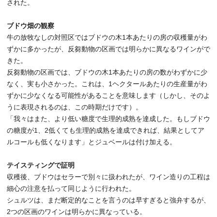
された。
ブドウ畑の観察
牛の放牧なしの対照区ではブドウの木1本あたりの房の収穫量がわ
ずかに多かったが、反芻動物の区画では明らかに異なるワインがで
きた。
反芻動物の区画では、ブドウの木1本あたりの房の数がわずかに少
なく、実も小さかった。これは、1ヘクタールあたりの生産量がわ
ずかに少なくなる可能性があることを意味します（しかし、そのよ
うに表現されるのは、この時期だけです）。
「我々はまた、より低い糖度で生理的成熟を達成した。もしブドウ
の糖度が1、2低くても生理的成熟を達成できれば、結果としてア
ルコールも低くなります」とジュベールは付け加える。
テイスティングで証明
収穫後、ブドウはセラーで別々に扱われたが、ワイン造りの工程は
細心の注意を払って同じように行われた。
シュルツは、まだ断定的なことを言うのは早すぎると強弁するが、
2つの区画のワインは明らかに異なっている。