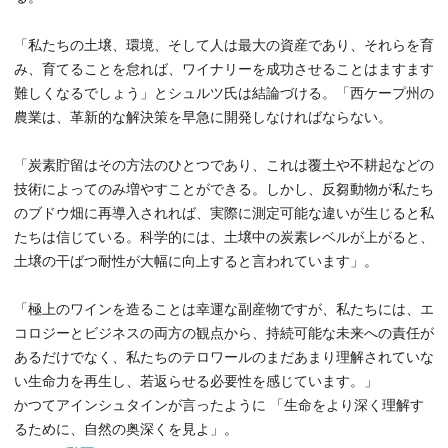
「私たちの土壌、環境、そして人は最大の資産であり、それらを育
み、育てることを怠れば、ワイナリーを成功させることはますます
難しくなるでしょう」とシュルツ氏は結論づける。「西ケープ州の
農業は、革新的な解決策を早急に開発しなければならない。
「炭素貯留はその方法のひとつであり、これは覆土や不耕起などの
技術によってのみ増やすことができる。しかし、反芻動物が私たち
のブドウ畑に再導入されれば、実際に測定可能な違いが生じると私
たちは信じている。科学的には、土壌中の炭素レベルが上がると、
土壌の干ばつ耐性が大幅に向上すると言われています」。
「極上のワインを造ることは幸運な副産物ですが、私たちには、エ
コロジーとビジネスの両方の観点から、持続可能な未来への責任が
あるだけでなく、私たちのテロワールのまだあまり理解されていな
い生命力を再生し、若返らせる必要性を感じています。」
かつてアインシュタインが言ったように 「生命をより深く理解す
るために、自然の奥深くを見よ」。